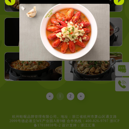
而每个人，都能在蛙喔找到喜爱的口味。
惊喜，就在蛙喔 ！
«
1
2
»
杭州蛙喔品牌管理有限公司。地址：浙江省杭州市萧山区通文路
2099号德必港立WE产业园A座9楼 合作热线：400-826-9797
浙ICP
备17018859号-2
设计支持：浙江汇客