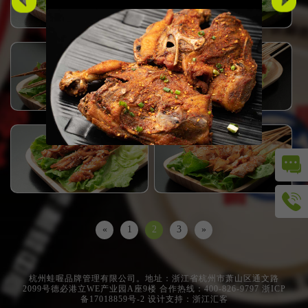
不聊工作，只谈人生，只是宵夜！
正餐加宵夜，年轻人美味胜地。
«
1
2
3
»
杭州蛙喔品牌管理有限公司。地址：浙江省杭州市萧山区通文路
2099号德必港立WE产业园A座9楼 合作热线：400-826-9797
浙ICP
备17018859号-2
设计支持：浙江汇客