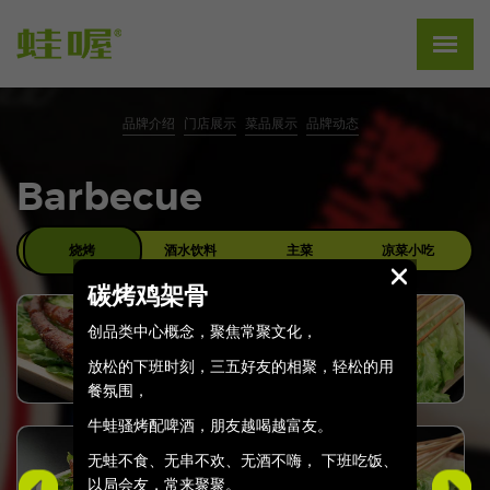
品牌介绍
门店展示
菜品展示
品牌动态
Barbecue
烧烤
酒水饮料
主菜
凉菜小吃
碳烤鸡架骨
创品类中心概念，聚焦常聚文化，
放松的下班时刻，三五好友的相聚，轻松的用
餐氛围，
牛蛙骚烤配啤酒，朋友越喝越富友。
无蛙不食、无串不欢、无酒不嗨， 下班吃饭、
以局会友，常来聚聚。