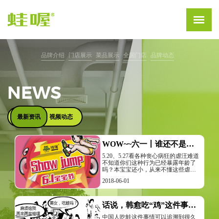
品牌介绍
门店展示
菜品展示
全国门店
品牌动态
NEWS
最新资讯
视频动态
WOW~~六一丨谁还不是个宝宝呢！快来蛙喔一起 show jump!
5.20、5.27看各种丧心病狂的虐汪难道
不知道你们这种行为已经暴露年龄了
吗？本宝宝还小，从来不懂这些虐汪
行为六一，才是属于我的节日阿跳哥
2018-06-01
要过儿童节~回忆小时候，我们穿着校
服运动会上参加跳远比赛想回到少年
时代？【WOW蛙喔~~~】
话说，韩愈吃“鸡”这件事其实是……
中国人吃蛙这件事情可以追溯到很久