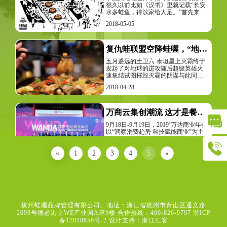
很久以前比如《汉书》里就记载“长安
水多蛙鱼，得以家给人足。”首先来说
说咱们唐代大诗人韩愈他的吃蛙爱好
2018-05-05
原来是被好基友柳宗元种的草！▼不
肯少屈的韩愈就这样拜倒在了蛙腿之
下到了宋代，吃蛙已经风靡南方但宋
高宗的老婆宪圣皇后因为举得蛙长得
复仇蛙联盟空降蛙喔，“地球未来存亡”尽在本周末！
像人而不忍心吃所以宋高宗下了一
五月遥远的土卫六-泰坦星上灭霸终于
道“禁蛙令”上有政策，下有对策机智的
发起了对地球的进攻随后超级英雄火
杭州人干脆将冬瓜掏空将蛙放在里面
速集结试图摧毁灭霸的阴谋与此同时
送到嗜蛙的人的家门口表面上称“送冬
无限宝石的秘密也传到了牛蛙星首领
瓜”实际上是送田鸡到了明朝李时珍作
2018-04-28
蛙霸的耳中立志于统治地球众蛙的蛙
为中华第一吃货（大雾）在《本草纲
霸从牛蛙星赶到了地球另一个阴谋也
目》中对吃蛙这件事也是举双手赞成
渐渐浮出水面…
至于我们今
万商云集创潮流 这才是餐饮实体店的春天
9月18日-9月19日，2019’万达商业年会
以“洞察消费趋势 科技赋能商业”为主
题，在北京雁栖湖国际会展中心盛大
召开。本届商业年会邀请了经济学
2019-08-30
«
1
2
3
4
5
»
家、行业领袖、科技大咖通过洞察消
费趋势共同探讨科技如何赋能商业，
共筑美好未来。
杭州蛙喔品牌管理有限公司。地址：浙江省杭州市萧山区通文路
2099号德必港立WE产业园A座9楼 合作热线：400-826-9797
浙ICP
备17018859号-2
设计支持：浙江汇客